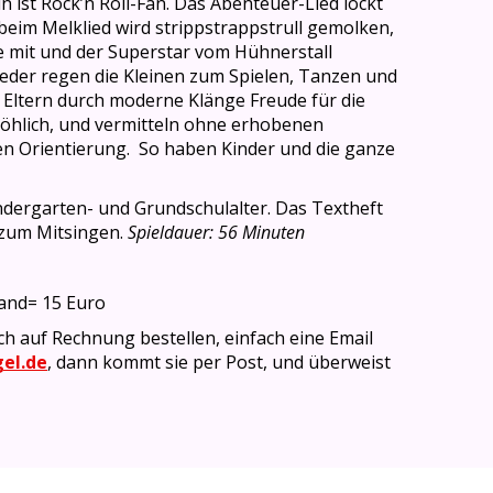
 ist Rock’n Roll-Fan. Das Abenteuer-Lied lockt
beim Melklied wird strippstrappstrull gemolken,
e mit und der Superstar vom Hühnerstall
ieder regen die Kleinen zum Spielen, Tanzen und
 Eltern durch moderne Klänge Freude für die
fröhlich, und vermitteln ohne erhobenen
n Orientierung. So haben Kinder und die ganze
ndergarten- und Grundschulalter. Das Textheft
 zum Mitsingen.
Spieldauer: 56 Minuten
sand= 15 Euro
ch auf Rechnung bestellen, einfach eine Email
el.de
, dann kommt sie per Post, und überweist