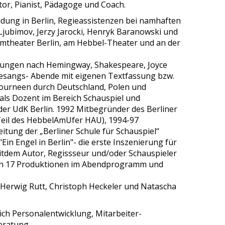
tor, Pianist, Pädagoge und Coach.
ldung in Berlin, Regieassistenzen bei namhaften
j Ljubimov, Jerzy Jarocki, Henryk Baranowski und
mtheater Berlin, am Hebbel-Theater und an der
erungen nach Hemingway, Shakespeare, Joyce
Gesangs- Abende mit eigenen Textfassung bzw.
Tourneen durch Deutschland, Polen und
ls Dozent im Bereich Schauspiel und
 der UdK Berlin. 1992 Mitbegründer des Berliner
Teil des HebbelAmUfer HAU), 1994-97
itung der „Berliner Schule für Schauspiel“
"Ein Engel in Berlin"- die erste Inszenierung für
itdem Autor, Regissseur und/oder Schauspieler
en 17 Produktionen im Abendprogramm und
i Herwig Rutt, Christoph Heckeler und Natascha
ich Personalentwicklung, Mitarbeiter-
eratung.