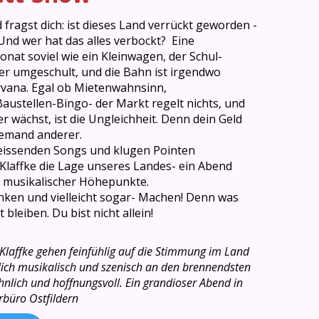
ragst dich: ist dieses Land verrückt geworden -
 Und wer hat das alles verbockt? Eine
nat soviel wie ein Kleinwagen, der Schul-
r umgeschult, und die Bahn ist irgendwo
rvana. Egal ob Mietenwahnsinn,
austellen-Bingo- der Markt regelt nichts, und
r wächst, ist die Ungleichheit. Denn dein Geld
 jemand anderer.
reissenden Songs und klugen Pointen
Klaffke die Lage unseres Landes- ein Abend
d musikalischer Höhepunkte.
nken und vielleicht sogar- Machen! Denn was
 bleiben. Du bist nicht allein!
Klaffke
gehen
feinfühlig auf die Stimmung im Land
lich
musikalisch und szenisch an den brennendsten
nlich und hoffnungsvoll
.
Ein grandioser Abend in
urbüro Ostfildern