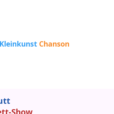
Kleinkunst
Chanson
putt
ett-Show