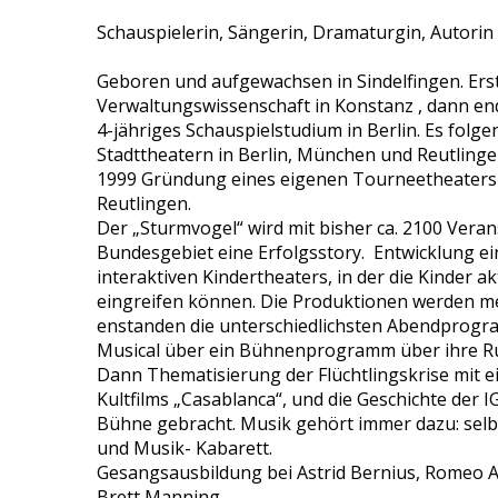
Schauspielerin, Sängerin, Dramaturgin, Autorin
Geboren und aufgewachsen in Sindelfingen. Ers
Verwaltungswissenschaft in Konstanz , dann e
4-jähriges Schauspielstudium in Berlin. Es fol
Stadttheatern in Berlin, München und Reutlinge
1999 Gründung eines eigenen Tourneetheaters 
Reutlingen.
Der „Sturmvogel“ wird mit bisher ca. 2100 Vera
Bundesgebiet eine Erfolgsstory. Entwicklung e
interaktiven Kindertheaters, in der die Kinder a
eingreifen können. Die Produktionen werden me
enstanden die unterschiedlichsten Abendprogr
Musical über ein Bühnenprogramm über ihre Ru
Dann Thematisierung der Flüchtlingskrise mit 
Kultfilms „Casablanca“, und die Geschichte der I
Bühne gebracht. Musik gehört immer dazu: sel
und Musik- Kabarett.
Gesangsausbildung bei Astrid Bernius, Romeo Al
Brett Manning.