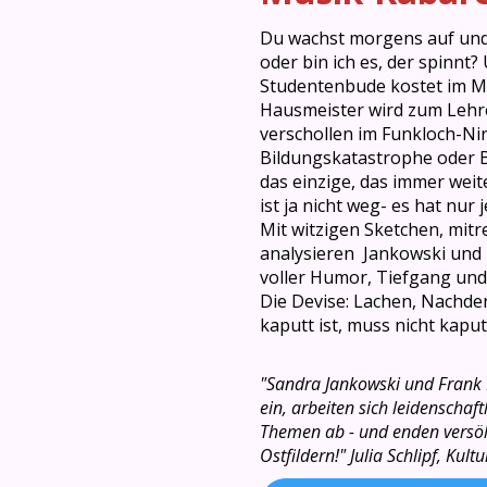
Du wachst morgens auf und f
oder bin ich es, der spinnt?
Studentenbude kostet im Mo
Hausmeister wird zum Lehre
verschollen im Funkloch-Ni
Bildungskatastrophe oder B
das einzige, das immer weite
ist ja nicht weg- es hat nur
Mit witzigen Sketchen, mit
analysieren Jankowski und 
voller Humor, Tiefgang un
Die Devise: Lachen, Nachde
kaputt ist, muss nicht kaputt
"Sandra
Jankowski und Frank 
ein, arbeiten sich
leidenschaft
Themen ab
- und
enden versöh
Ostfildern!" Julia Schlipf, Kult