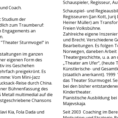
Schauspieler, Regisseur, Au
 und Coach.
Schauspiel- und Regieausbi
Regisseuren (Jan Kott, Juri
t Studium der
Heiner Müller) am Transfor
ndlich zum Traumberuf:
Freien Volksbühne.
gen Engagements an
Zahlreiche eigene Inszeni
n.
und Brecht. Verschiedene 
"Theater Sturmvogel" in
Bearbeitungen. Es folgen 
Norwegen, daneben Arbeit a
nstaltungen im ganzen
Theatergeschichte, u. a. an
iner eigenen Form des
„Theater am Ufer“, (heute 
ktiv ins Geschehen
Künstlerische- und Gesamtle
hrfach preigekrönt. Es
(staatlich anerkannt). 1999 
amme: Vom Mini-Jazz
das Theater Sturmvogel. Se
cksack-Reise durch China.
bei den bisher entstanden
einer Bühnenfassung des
Kindertheater.
G Metall multimedial auf die
Pianistische Ausbildung be
bstgeschriebene Chansons
Majevskaja.
avi Kia, Fola Dada und
Seit 2003 Coaching im Bere
Motivation und Strategie-B