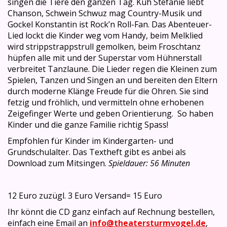
singen die Tiere den ganzen Tag. Kuh Stefanie liebt
Chanson, Schwein Schwuz mag Country-Musik und
Gockel Konstantin ist Rock’n Roll-Fan. Das Abenteuer-
Lied lockt die Kinder weg vom Handy, beim Melklied
wird strippstrappstrull gemolken, beim Froschtanz
hüpfen alle mit und der Superstar vom Hühnerstall
verbreitet Tanzlaune. Die Lieder regen die Kleinen zum
Spielen, Tanzen und Singen an und bereiten den Eltern
durch moderne Klänge Freude für die Ohren. Sie sind
fetzig und fröhlich, und vermitteln ohne erhobenen
Zeigefinger Werte und geben Orientierung. So haben
Kinder und die ganze Familie richtig Spass!
Empfohlen für Kinder im Kindergarten- und
Grundschulalter. Das Textheft gibt es anbei als
Download zum Mitsingen.
Spieldauer: 56 Minuten
12 Euro zuzügl. 3 Euro Versand= 15 Euro
Ihr könnt die CD ganz einfach auf Rechnung bestellen,
einfach eine Email an
info@theatersturmvogel.de
,